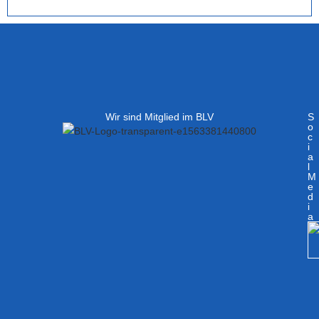
Wir sind Mitglied im BLV
S
o
c
i
a
l
M
e
d
i
a