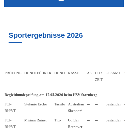
Sportergebnisse 2026
PRÜFUNG
HUNDEFÜHRER
HUND
RASSE
AK
UO /
GESAMT
W
ZEIT
Begleithundeprüfung am 17.05.2026 beim HSV Starnberg
FCI-
Stefanie Esche
Tassilo
Australian
---
---
bestanden
---
BH/VT
Shepherd
FCI-
Miriam Rainer
Tito
Golden
---
---
bestanden
---
BH/VT
Retriever