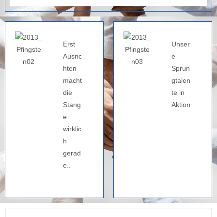
Erst
Unser
Ausric
e
hten
Sprun
macht
gtalen
die
te in
Stang
Aktion
e
wirklic
h
gerad
e..