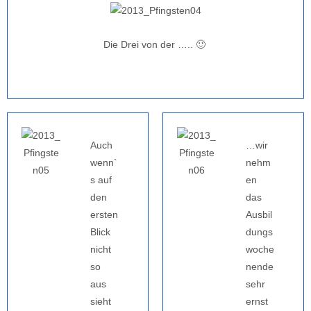
Die Drei von der ….. 🙂
Auch
…wir
wenn`
nehm
s auf
en
den
das
ersten
Ausbil
Blick
dungs
nicht
woche
so
nende
aus
sehr
sieht
ernst