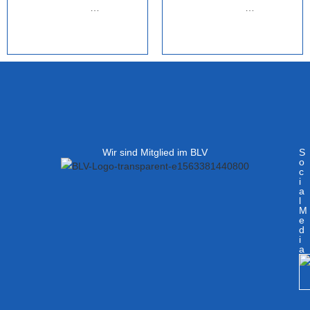
…
…
Wir sind Mitglied im BLV
S
o
c
i
a
l
M
e
d
i
a