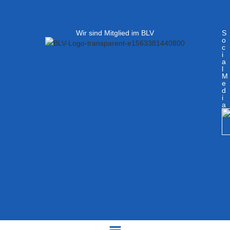
Wir sind Mitglied im BLV
S
o
c
i
a
l
M
e
d
i
a